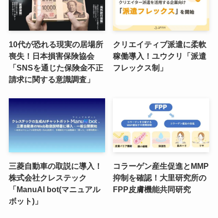
10代が恐れる現実の居場所
クリエイティブ派遣に柔軟
喪失！日本損害保険協会
稼働導入！ユウクリ「派遣
「SNSを通じた保険金不正
フレックス制」
請求に関する意識調査」
三菱自動車の取説に導入！
コラーゲン産生促進とMMP
株式会社クレステック
抑制を確認！大里研究所の
「ManuAI bot(マニュアル
FPP皮膚機能共同研究
ボット)」