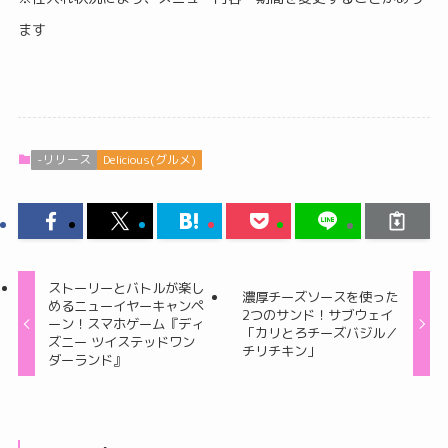
ます
-リリース
Delicious(グルメ)
ストーリーとバトルが楽し
濃厚チーズソースを使った
めるニューイヤーキャンペ
2つのサンド！サブウェイ
ーン！スマホゲーム『ディ
「カリとろチーズバジル／
ズニー ツイステッドワン
チリチキン」
ダーランド』