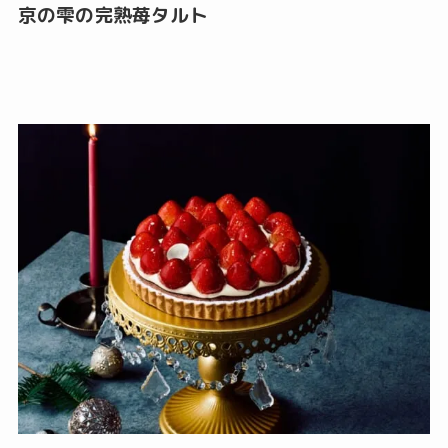
京の雫の完熟苺タルト