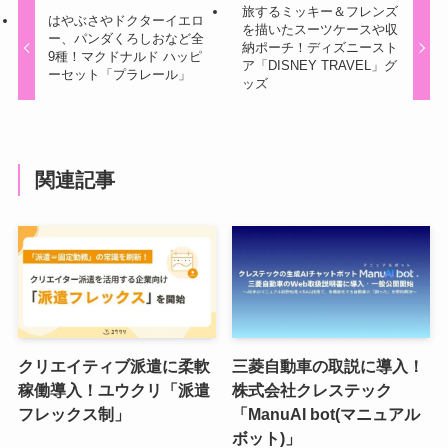
旅するミッキー＆フレンズ
はやぶさやドクターイエロ
を描いたスーツケースや収
ー、パンダくろしおなど全
納ポーチ！ディズニースト
9種！マクドナルド ハッピ
ア「DISNEY TRAVEL」グ
ーセット「プラレール」
ッズ
関連記事
クリエイティブ派遣に柔軟
三菱自動車の取説に導入！
稼働導入！ユウクリ「派遣
株式会社クレステック
フレックス制」
「ManuAI bot(マニュアル
ボット)」