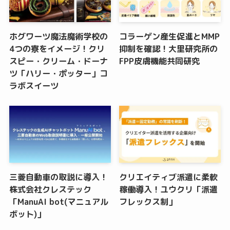
ホグワーツ魔法魔術学校の
コラーゲン産生促進とMMP
4つの寮をイメージ！クリ
抑制を確認！大里研究所の
スピー・クリーム・ドーナ
FPP皮膚機能共同研究
ツ「ハリー・ポッター」コ
ラボスイーツ
三菱自動車の取説に導入！
クリエイティブ派遣に柔軟
株式会社クレステック
稼働導入！ユウクリ「派遣
「ManuAI bot(マニュアル
フレックス制」
ボット)」