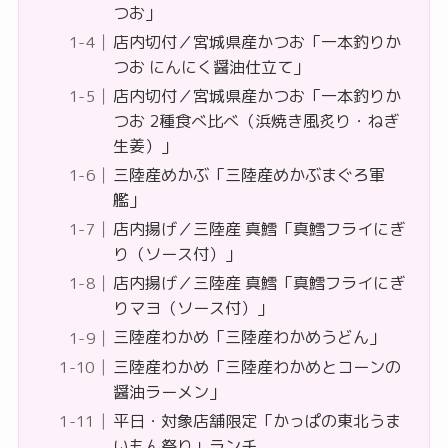
つお」
店内切付／宮城県産かつお「一本釣りか
つお にんにく醤油仕立て」
店内切付／宮城県産かつお「一本釣りか
つお 2種食べ比べ（浜焼き風炙り・ねぎ
生姜）」
三陸産めかぶ「三陸産めかぶまぐろ軍
艦」
店内揚げ／三陸産 真鱈「真鱈フライにぎ
り（ソース付）」
店内揚げ／三陸産 真鱈「真鱈フライにぎ
りマヨ（ソース付）」
三陸産わかめ「三陸産わかめうどん」
三陸産わかめ「三陸産わかめとコーンの
醤油ラーメン」
平日・対象店舗限定「かっぱの東北うま
いもん祭り」ランチ