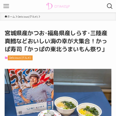
ホーム
Delicious(グルメ)
宮城県産かつお･福島県産しらす･三陸産
真鱈などおいしい海の幸が大集合！かっ
ぱ寿司「かっぱの東北うまいもん祭り」
Delicious(グルメ)