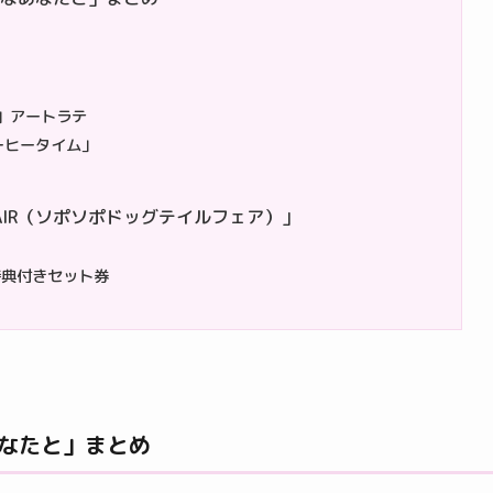
e」アートラテ
ーヒータイム」
IL FAIR（ソポソポドッグテイルフェア）」
特典付きセット券
あなたと」まとめ