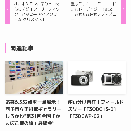
オ、ポケモン、すみっコぐ
重はミッキー・ミニー・ド
らしデザイン！サーティワ
ナルド・デイジー！紀文
ン「ハッピー アイスクリ
「おせち詰合せ／ディズニ
ーム クリスマス」
ー」
関連記事
応募6,552点を一挙展示！
使い分け自在！フィールド
西予市立美術館ギャラリー
スリー「F3ODC13-01」
しろかわ”第31回全国「か
「F3DCWP-02」
まぼこ板の絵」展覧会”