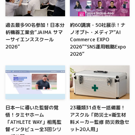
過去最多90名参加！日本分
約60講演・50社展示！ナ
析機器工業会“JAIMA サマ
ノオプト・メディア“AI
ーサイエンススクール
Commerce EXPO
2026”
2026”“SNS運用戦略Expo
2026”
日本一に導いた監督の覚
23種類31点を一括備蓄！
悟！タミヤホーム
アスクル「防災士×衛生材
「ATHLETE WAY」相馬監
料メーカー監修 防災救急セ
督インタビュー全3回シリ
ット20人用」