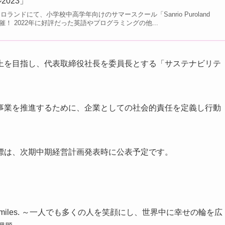
023」
ロランドにて、小学校中高学年向けのサマースクール「Sanrio Puroland
を開催！ 2022年に好評だった英語やプログラミングの他...
上を目指し、代表取締役社長を委員長とする「サステナビリテ
事業を推進するために、企業としての社会的責任を定義し行動
標は、次期中期経営計画発表時に公表予定です。
ing Smiles. ～一人でも多くの人を笑顔にし、世界中に幸せの輪を広