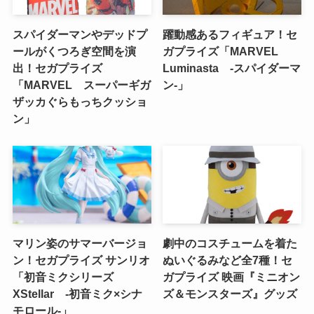
スパイダーマンやデッドプ
躍動感あるフィギュア！セ
ールがくつろぎ空間を演
ガプライズ「MARVEL
出！セガプライズ
Luminasta ‐スパイダーマ
「MARVEL スーパーギガ
ン‐」
ザッカぐらもっちクッショ
ン」
マリン姿のサマーバージョ
劇中のコスチュームを着た
ン！セガプライズ サンリオ
ぬいぐるみなど全7種！セ
「初音ミクシリーズ
ガプライズ 映画『ミニオン
XStellar ‐初音ミク×シナ
ズ＆モンスターズ』グッズ
モロール‐」