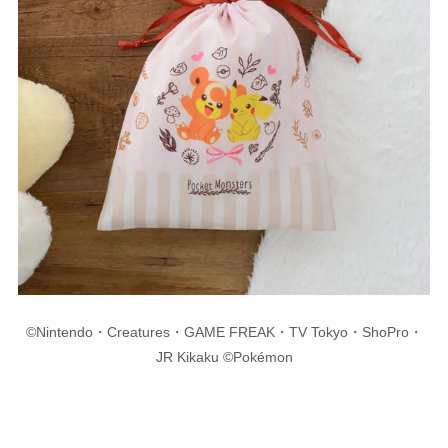
©Nintendo・Creatures・GAME FREAK・TV Tokyo・ShoPro・
JR Kikaku ©Pokémon