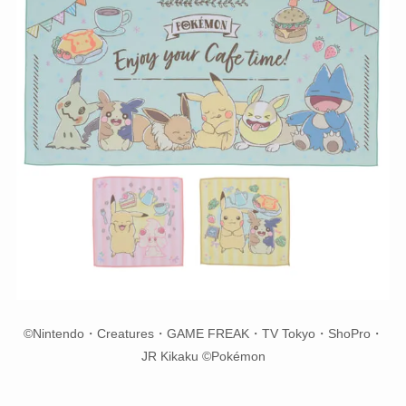
©Nintendo・Creatures・GAME FREAK・TV Tokyo・ShoPro・
JR Kikaku ©Pokémon