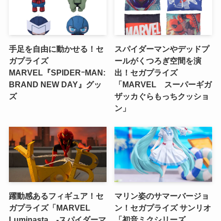
手足を自由に動かせる！セ
スパイダーマンやデッドプ
ガプライズ
ールがくつろぎ空間を演
MARVEL『SPIDERｰMAN:
出！セガプライズ
BRAND NEW DAY』グッ
「MARVEL スーパーギガ
ズ
ザッカぐらもっちクッショ
ン」
躍動感あるフィギュア！セ
マリン姿のサマーバージョ
ガプライズ「MARVEL
ン！セガプライズ サンリオ
Luminasta ‐スパイダーマ
「初音ミクシリーズ