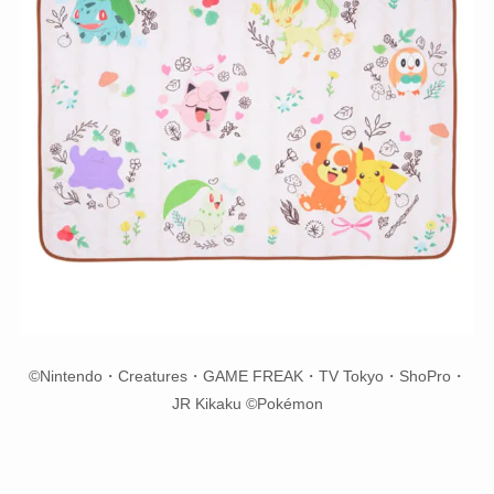
©Nintendo・Creatures・GAME FREAK・TV Tokyo・ShoPro・
JR Kikaku ©Pokémon