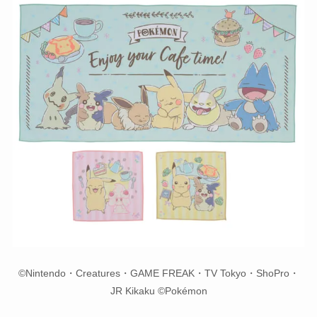
©Nintendo・Creatures・GAME FREAK・TV Tokyo・ShoPro・
JR Kikaku ©Pokémon