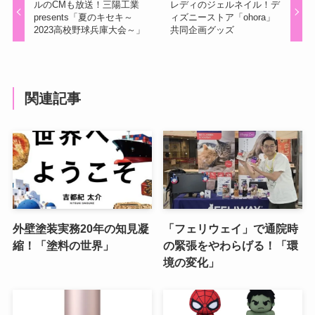
ルのCMも放送！三陽工業
レディのジェルネイル！デ
presents「夏のキセキ～
ィズニーストア「ohora」
2023高校野球兵庫大会～」
共同企画グッズ
関連記事
外壁塗装実務20年の知見凝
「フェリウェイ」で通院時
縮！「塗料の世界」
の緊張をやわらげる！「環
境の変化」