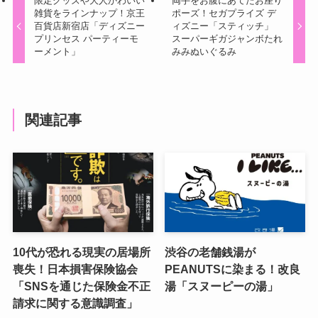
限定グッズや大人かわいい
両手をお腹にあてたお座り
雑貨をラインナップ！京王
ポーズ！セガプライズ デ
百貨店新宿店「ディズニー
ィズニー「スティッチ」
プリンセス パーティーモ
スーパーギガジャンボたれ
ーメント」
みみぬいぐるみ
関連記事
10代が恐れる現実の居場所
渋谷の老舗銭湯が
喪失！日本損害保険協会
PEANUTSに染まる！改良
「SNSを通じた保険金不正
湯「スヌーピーの湯」
請求に関する意識調査」