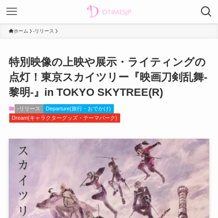
ホーム
-リリース
特別映像の上映や展示・ライティングの
点灯！東京スカイツリー『映画刀剣乱舞-
黎明-』in TOKYO SKYTREE(R)
-リリース
Departure(旅行・おでかけ)
Dream(キャラクターグッズ・テーマパーク)