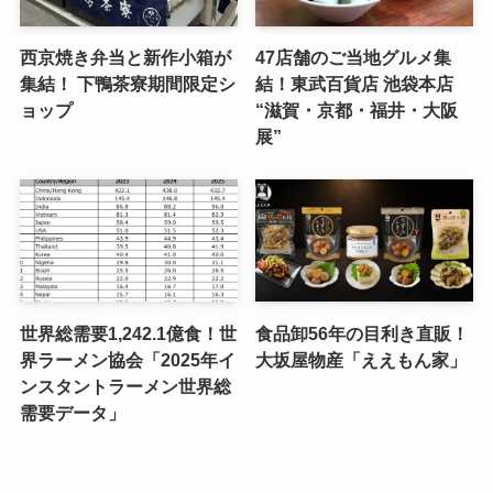
西京焼き弁当と新作小箱が
47店舗のご当地グルメ集
集結！ 下鴨茶寮期間限定シ
結！東武百貨店 池袋本店
ョップ
“滋賀・京都・福井・大阪
展”
世界総需要1,242.1億食！世
食品卸56年の目利き直販！
界ラーメン協会「2025年イ
大坂屋物産「ええもん家」
ンスタントラーメン世界総
需要データ」