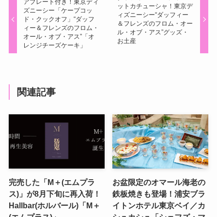
アプレート付き！東京ディ
ットカチューシャ！東京デ
ズニーシー「ケープコッ
ィズニーシー“ダッフィー
ド・クックオフ」“ダッフ
＆フレンズのフロム・オー
ィー＆フレンズのフロム・
ル・オブ・アス”グッズ・
オール・オブ・アス”「オ
お土産
レンジチーズケーキ」
関連記事
完売した「M＋(エムプラ
お盆限定のオマール海老の
ス)」が8月下旬に再入荷！
鉄板焼きも登場！浦安ブラ
Hallbar(ホルバール)「M＋
イトンホテル東京ベイ／カ
(エムプラス)」
シュカシュ「シェフズ・マ