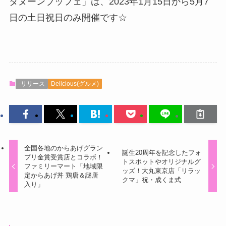
タヌーンブッフェ」は、2023年1月15日から5月7
日の土日祝日のみ開催です☆
-リリース
Delicious(グルメ)
全国各地のからあげグラン
誕生20周年を記念したフォ
プリ金賞受賞店とコラボ！
トスポットやオリジナルグ
ファミリーマート「地域限
ッズ！大丸東京店「リラッ
定からあげ丼 鶏唐＆謎唐
クマ」祝・成くま式
入り」