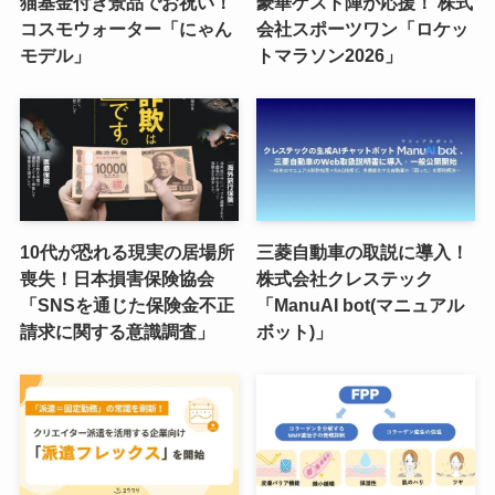
猫基金付き景品でお祝い！
豪華ゲスト陣が応援！ 株式
コスモウォーター「にゃん
会社スポーツワン「ロケッ
モデル」
トマラソン2026」
10代が恐れる現実の居場所
三菱自動車の取説に導入！
喪失！日本損害保険協会
株式会社クレステック
「SNSを通じた保険金不正
「ManuAI bot(マニュアル
請求に関する意識調査」
ボット)」