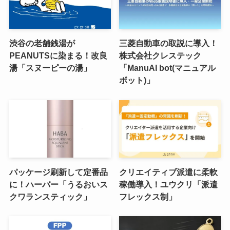
渋谷の老舗銭湯が
三菱自動車の取説に導入！
PEANUTSに染まる！改良
株式会社クレステック
湯「スヌーピーの湯」
「ManuAI bot(マニュアル
ボット)」
パッケージ刷新して定番品
クリエイティブ派遣に柔軟
に！ハーバー「うるおいス
稼働導入！ユウクリ「派遣
クワランスティック」
フレックス制」