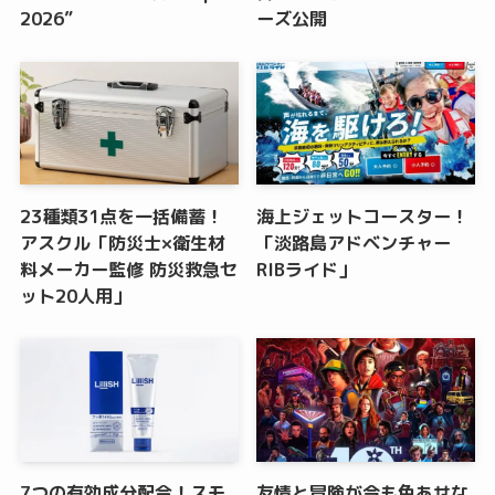
2026”
ーズ公開
23種類31点を一括備蓄！
海上ジェットコースター！
アスクル「防災士×衛生材
「淡路島アドベンチャー
料メーカー監修 防災救急セ
RIBライド」
ット20人用」
7つの有効成分配合！スモ
友情と冒険が今も色あせな