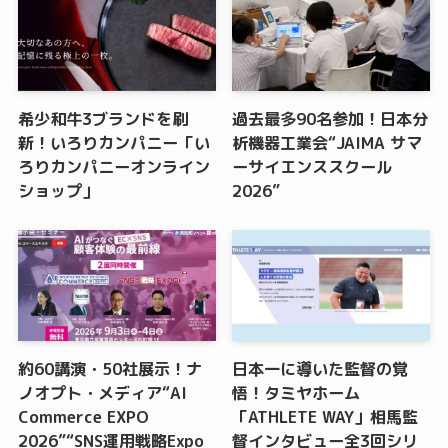
希少和牛3ブランドを刷
過去最多90名参加！日本分
新！いろりカンパニー「い
析機器工業会“JAIMA サマ
ろりカンパニーオンライン
ーサイエンススクール
ショップ」
2026”
約60講演・50社展示！ナ
日本一に導いた監督の覚
ノオプト・メディア“AI
悟！タミヤホーム
Commerce EXPO
「ATHLETE WAY」相馬監
2026”“SNS運用戦略Expo
督インタビュー全3回シリ