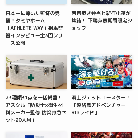
日本一に導いた監督の覚
西京焼き弁当と新作小箱が
悟！タミヤホーム
集結！ 下鴨茶寮期間限定シ
「ATHLETE WAY」相馬監
ョップ
督インタビュー全3回シリ
ーズ公開
23種類31点を一括備蓄！
海上ジェットコースター！
アスクル「防災士×衛生材
「淡路島アドベンチャー
料メーカー監修 防災救急セ
RIBライド」
ット20人用」