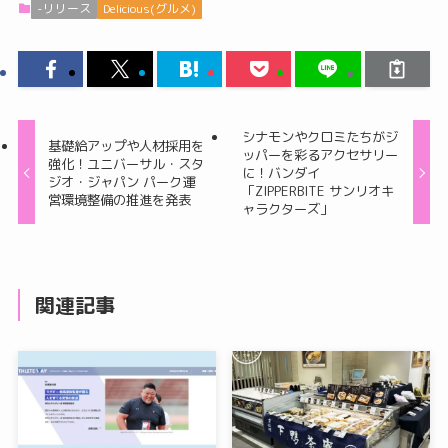
-リリース
Delicious(グルメ)
シナモンやクロミたちがジ
基礎給アップや人材採用を
ッパーを彩るアクセサリー
強化！ユニバーサル・スタ
に！バンダイ
ジオ・ジャパン パーク運
「ZIPPERBITE サンリオキ
営環境整備の推進を発表
ャラクターズ」
関連記事