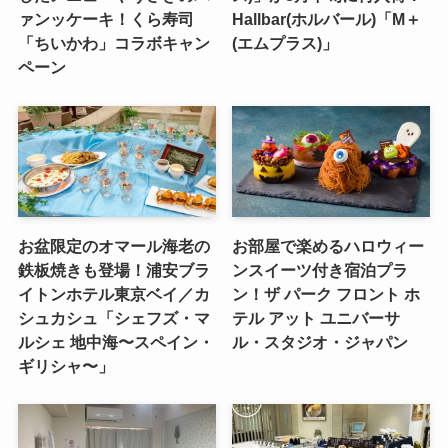
ァンッケーキ！くら寿司
Hallbar(ホルバール)「M＋
「ちいかわ」コラボキャン
(エムプラス)」
ペーン
お盆限定のオマール海老の
お部屋で楽めるハロウィー
鉄板焼きも登場！浦安ブラ
ンスイーツ付き宿泊プラ
イトンホテル東京ベイ／カ
ン！ザ パーク フロント ホ
シュカシュ「シェフズ・マ
テル アット ユニバーサ
ルシェ 地中海〜スペイン・
ル・スタジオ・ジャパン
ギリシャ〜」