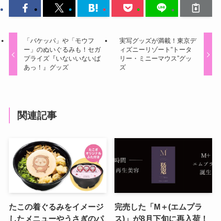
「バケッパ」や「モウフ
実写グッズが満載！東京デ
ー」のぬいぐるみも！セガ
ィズニーリゾート“トータ
プライズ『いないいないば
リー・ミニーマウス”グッ
あっ！』グッズ
ズ
関連記事
たこの着ぐるみをイメージ
完売した「M＋(エムプラ
したメニューやうさぎのパ
ス)」が8月下旬に再入荷！