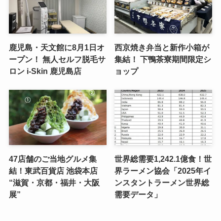
鹿児島・天文館に8月1日オ
西京焼き弁当と新作小箱が
ープン！ 無人セルフ脱毛サ
集結！ 下鴨茶寮期間限定シ
ロン i-Skin 鹿児島店
ョップ
47店舗のご当地グルメ集
世界総需要1,242.1億食！世
結！東武百貨店 池袋本店
界ラーメン協会「2025年イ
“滋賀・京都・福井・大阪
ンスタントラーメン世界総
展”
需要データ」