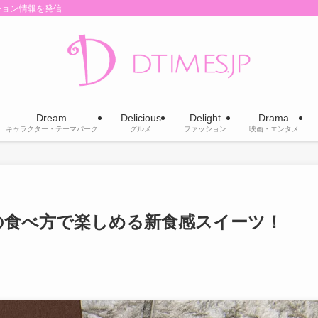
ション情報を発信
Dream
Delicious
Delight
Drama
キャラクター・テーマパーク
グルメ
ファッション
映画・エンタメ
の食べ方で楽しめる新食感スイーツ！