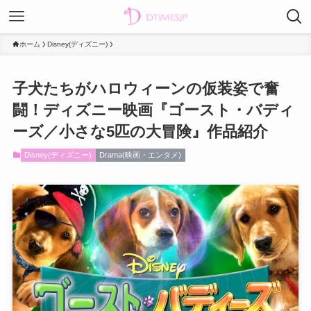
ホーム
Disney(ディズニー)
子犬たちがハロウィーンの仮装姿で奮
闘！ディズニー映画『ゴースト・バディ
ーズ／小さな5匹の大冒険』作品紹介
Disney(ディズニー)
Drama(映画・エンタメ)