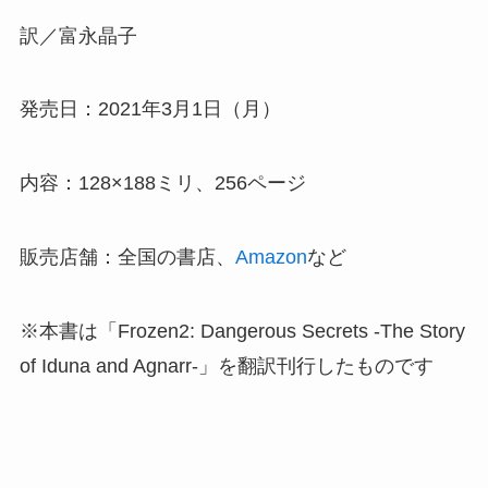
訳／富永晶子
発売日：2021年3月1日（月）
内容：128×188ミリ、256ページ
販売店舗：全国の書店、
Amazon
など
※本書は「Frozen2: Dangerous Secrets -The Story
of Iduna and Agnarr-」を翻訳刊行したものです