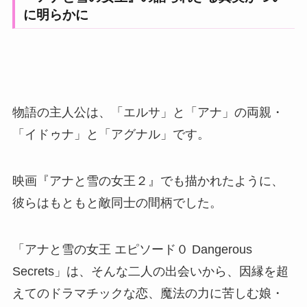
に明らかに
物語の主人公は、「エルサ」と「アナ」の両親・
「イドゥナ」と「アグナル」です。
映画『アナと雪の女王２』でも描かれたように、
彼らはもともと敵同士の間柄でした。
「アナと雪の女王 エピソード０ Dangerous
Secrets」は、そんな二人の出会いから、因縁を超
えてのドラマチックな恋、魔法の力に苦しむ娘・