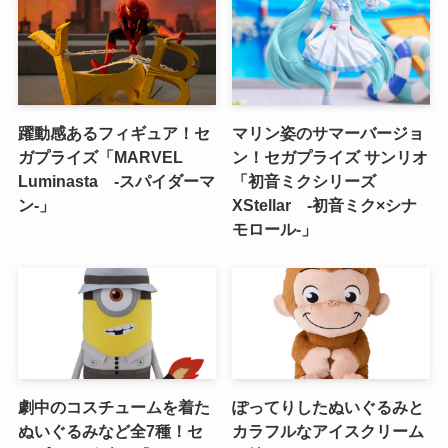
躍動感あるフィギュア！セ
マリン姿のサマーバージョ
ガプライズ「MARVEL
ン！セガプライズ サンリオ
Luminasta ‐スパイダーマ
「初音ミクシリーズ
ン‐」
XStellar ‐初音ミク×シナ
モロール‐」
劇中のコスチュームを着た
ぽってりしたぬいぐるみと
ぬいぐるみなど全7種！セ
カラフルなアイスクリーム