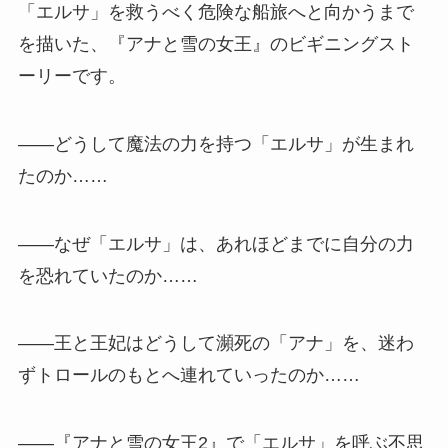
「エルサ」を救うべく危険な船旅へと向かうまで
を描いた、『アナと雪の女王』のビギニングスト
ーリーです。
――どうして魔法の力を持つ「エルサ」が生まれ
たのか……
――なぜ「エルサ」は、あれほどまでに自分の力
を恐れていたのか……
――王と王妃はどうして瀕死の「アナ」を、迷わ
ずトロールのもとへ連れていったのか……
――『アナと雪の女王2』で「エルサ」を呼ぶ不思