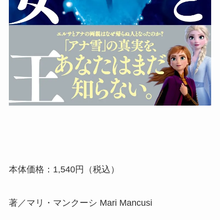
本体価格：1,540円（税込）
著／マリ・マンクーシ Mari Mancusi