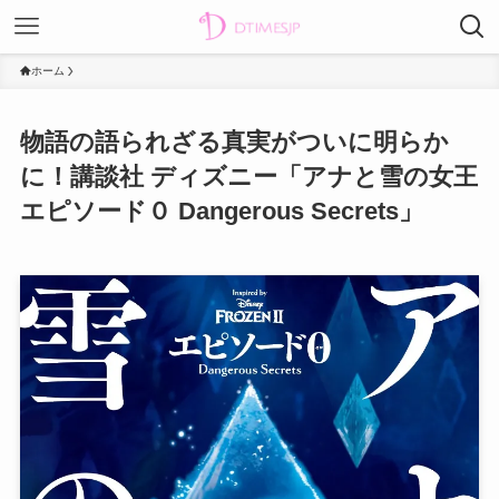
ホーム
物語の語られざる真実がついに明らか
に！講談社 ディズニー「アナと雪の女王
エピソード０ Dangerous Secrets」