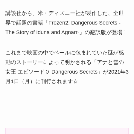
講談社から、米・ディズニー社が製作した、全世
界で話題の書籍「Frozen2: Dangerous Secrets -
The Story of Iduna and Agnarr-」の翻訳版が登場！
これまで映画の中でベールに包まれていた謎が感
動のストーリーによって明かされる「アナと雪の
女王 エピソード０ Dangerous Secrets」が2021年3
月1日（月）に刊行されます☆