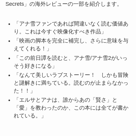
Secrets」の海外レビューの一部を紹介します。
「アナ雪ファンであれば間違いなく読む価値あ
り。これは今すぐ映像化すべき作品」
「映画の脚本を完全に補完し、さらに意味を与
えてくれる！」
「この前日譚を読むと、アナ雪/アナ雪2がいっ
そう好きになる」
「なんて美しいラブストーリー！ しかも冒険
と謎解きに満ちている。読むのが止まらなかっ
た！！」
「エルサとアナは、誰からあの「賢さ」と
「愛」を教わったのか、この本には全てが書か
れている。」