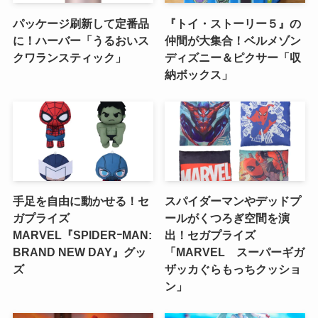
パッケージ刷新して定番品
『トイ・ストーリー５』の
に！ハーバー「うるおいス
仲間が大集合！ベルメゾン
クワランスティック」
ディズニー＆ピクサー「収
納ボックス」
手足を自由に動かせる！セ
スパイダーマンやデッドプ
ガプライズ
ールがくつろぎ空間を演
MARVEL『SPIDERｰMAN:
出！セガプライズ
BRAND NEW DAY』グッ
「MARVEL スーパーギガ
ズ
ザッカぐらもっちクッショ
ン」