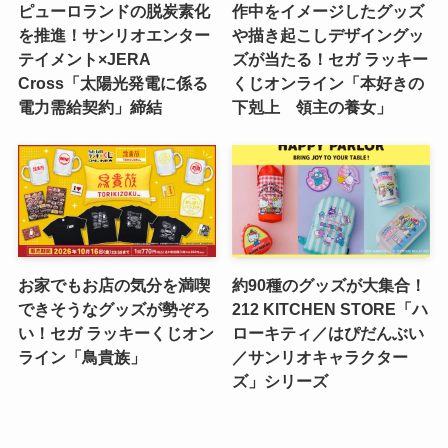
ピューロランドの脱炭素化
作中をイメージしたグッズ
を推進！サンリオエンター
や描き起こしデザイングッ
テイメント×JERA
ズが当たる！セガ ラッキー
Cross「太陽光発電に係る
くじオンライン「本好きの
電力需給契約」締結
下剋上 領主の養女」
お家でもお店の気分を満喫
約90種のグッズが大集合！
できそうなグッズが勢ぞろ
212 KITCHEN STORE「ハ
い！セガ ラッキーくじオン
ローキティ／はぴだんぶい
ライン「鳥貴族」
／サンリオキャラクター
ズ」シリーズ