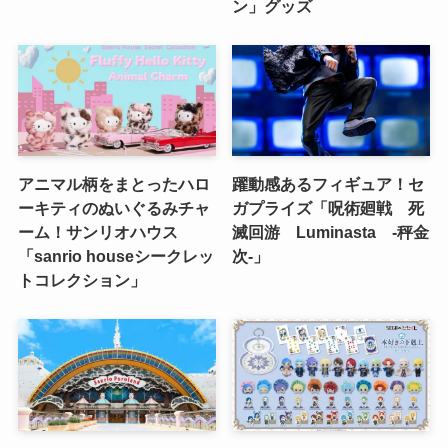
ン」グッズ
アニマル柄をまとったハロ
躍動感あるフィギュア！セ
ーキティのぬいぐるみチャ
ガプライズ「呪術廻戦 死
ーム！サンリオハウス
滅回游 Luminasta ‐秤金
「sanrio houseシークレッ
次‐」
トコレクション」