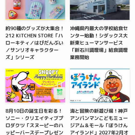
約90種のグッズが大集合！
沖縄県内最大の学校給食セ
212 KITCHEN STORE「ハ
ンター始動！シダックス大
ローキティ／はぴだんぶい
新東ヒューマンサービス
／サンリオキャラクター
「新石川調理場」給食調理
ズ」シリーズ
業務開始
8月10日の誕生日を彩る！
海と冒険の新遊び場！神戸
ソニー・クリエイティブプ
アンパンマンこどもミュー
ロダクツ「スヌーピーのハ
ジアム＆モール「ぼうけん
ッピーバースデープレゼン
アイランド」2027年2月オ