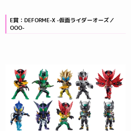
E賞：DEFORME-X -仮面ライダーオーズ／
OOO-