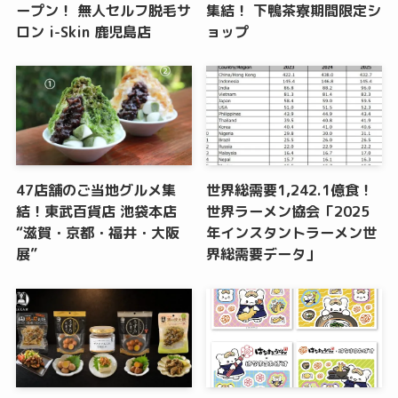
ープン！ 無人セルフ脱毛サ
集結！ 下鴨茶寮期間限定シ
ロン i-Skin 鹿児島店
ョップ
47店舗のご当地グルメ集
世界総需要1,242.1億食！
結！東武百貨店 池袋本店
世界ラーメン協会「2025
“滋賀・京都・福井・大阪
年インスタントラーメン世
展”
界総需要データ」