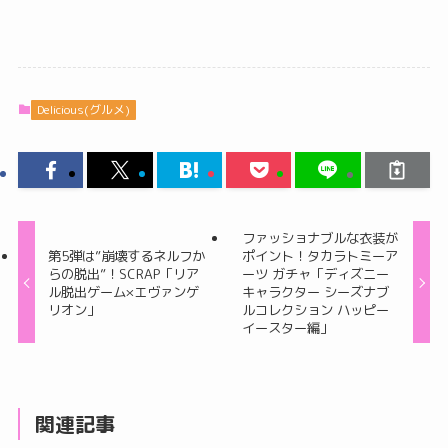
Delicious(グルメ)
ファッショナブルな衣装が
第5弾は”崩壊するネルフか
ポイント！タカラトミーア
らの脱出”！SCRAP「リア
ーツ ガチャ「ディズニー
ル脱出ゲーム×エヴァンゲ
キャラクター シーズナブ
リオン」
ルコレクション ハッピー
イースター編」
関連記事