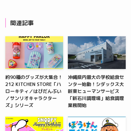
関連記事
約90種のグッズが大集合！
沖縄県内最大の学校給食セ
212 KITCHEN STORE「ハ
ンター始動！シダックス大
ローキティ／はぴだんぶい
新東ヒューマンサービス
／サンリオキャラクター
「新石川調理場」給食調理
ズ」シリーズ
業務開始