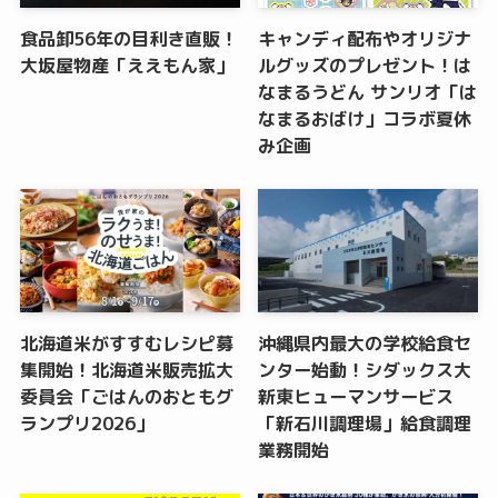
食品卸56年の目利き直販！
キャンディ配布やオリジナ
大坂屋物産「ええもん家」
ルグッズのプレゼント！は
なまるうどん サンリオ「は
なまるおばけ」コラボ夏休
み企画
北海道米がすすむレシピ募
沖縄県内最大の学校給食セ
集開始！北海道米販売拡大
ンター始動！シダックス大
委員会「ごはんのおともグ
新東ヒューマンサービス
ランプリ2026」
「新石川調理場」給食調理
業務開始