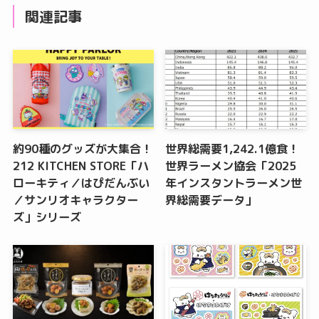
関連記事
約90種のグッズが大集合！
世界総需要1,242.1億食！
212 KITCHEN STORE「ハ
世界ラーメン協会「2025
ローキティ／はぴだんぶい
年インスタントラーメン世
／サンリオキャラクター
界総需要データ」
ズ」シリーズ