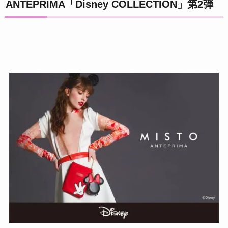
ANTEPRIMA「Disney COLLECTION」第2弾