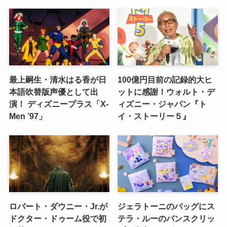
最上嗣生・清水はる香が日
100億円目前の記録的大ヒ
本語吹替版声優として出
ットに感謝！ウォルト・デ
演！ ディズニープラス「X-
ィズニー・ジャパン『ト
Men ’97」
イ・ストーリー５』
ロバート・ダウニー・Jr.が
ジェラトーニのバッグにス
ドクター・ドゥーム役で初
テラ・ルーのバンスクリッ