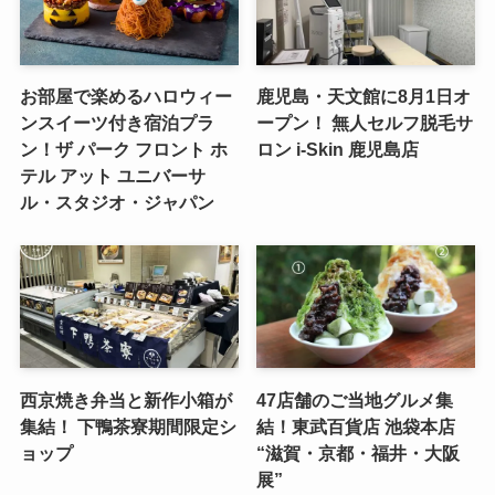
お部屋で楽めるハロウィー
鹿児島・天文館に8月1日オ
ンスイーツ付き宿泊プラ
ープン！ 無人セルフ脱毛サ
ン！ザ パーク フロント ホ
ロン i-Skin 鹿児島店
テル アット ユニバーサ
ル・スタジオ・ジャパン
西京焼き弁当と新作小箱が
47店舗のご当地グルメ集
集結！ 下鴨茶寮期間限定シ
結！東武百貨店 池袋本店
ョップ
“滋賀・京都・福井・大阪
展”