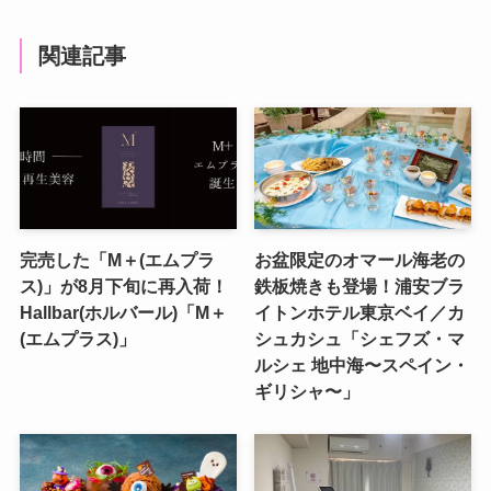
関連記事
完売した「M＋(エムプラ
お盆限定のオマール海老の
ス)」が8月下旬に再入荷！
鉄板焼きも登場！浦安ブラ
Hallbar(ホルバール)「M＋
イトンホテル東京ベイ／カ
(エムプラス)」
シュカシュ「シェフズ・マ
ルシェ 地中海〜スペイン・
ギリシャ〜」