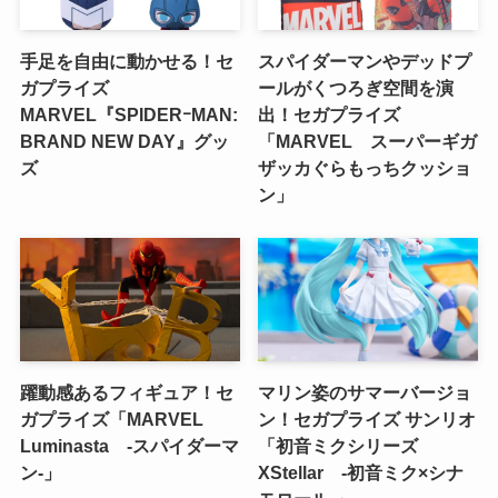
手足を自由に動かせる！セ
スパイダーマンやデッドプ
ガプライズ
ールがくつろぎ空間を演
MARVEL『SPIDERｰMAN:
出！セガプライズ
BRAND NEW DAY』グッ
「MARVEL スーパーギガ
ズ
ザッカぐらもっちクッショ
ン」
躍動感あるフィギュア！セ
マリン姿のサマーバージョ
ガプライズ「MARVEL
ン！セガプライズ サンリオ
Luminasta ‐スパイダーマ
「初音ミクシリーズ
ン‐」
XStellar ‐初音ミク×シナ