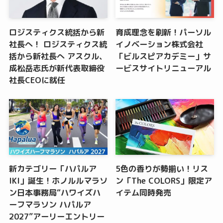
ロジスティクス統括から新
育成理念を刷新！パーソル
社長へ！ ロジスティクス統
イノベーション株式会社
括から新社長へ アスクル、
「ビルスピアカデミー」サ
成松岳志氏が新代表取締役
ービスサイトリニューアル
社長CEOに就任
新カテゴリー「ハパルア
5色の香りが勢揃い！リス
IKI」誕生！ホノルルマラソ
ン「The COLORS」限定ア
ン日本事務局“ハワイズハ
イテム同時発売
ーフマラソン ハパルア
2027”アーリーエントリー