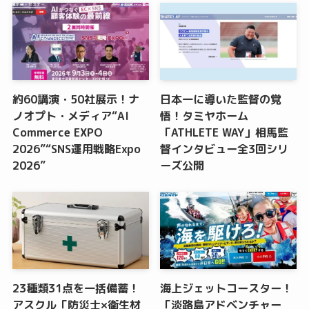
約60講演・50社展示！ナ
日本一に導いた監督の覚
ノオプト・メディア“AI
悟！タミヤホーム
Commerce EXPO
「ATHLETE WAY」相馬監
2026”“SNS運用戦略Expo
督インタビュー全3回シリ
2026”
ーズ公開
23種類31点を一括備蓄！
海上ジェットコースター！
アスクル「防災士×衛生材
「淡路島アドベンチャー