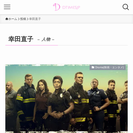
ホーム
投稿
幸田直子
幸田直子
– 人物 –
Drama(映画・エンタメ)