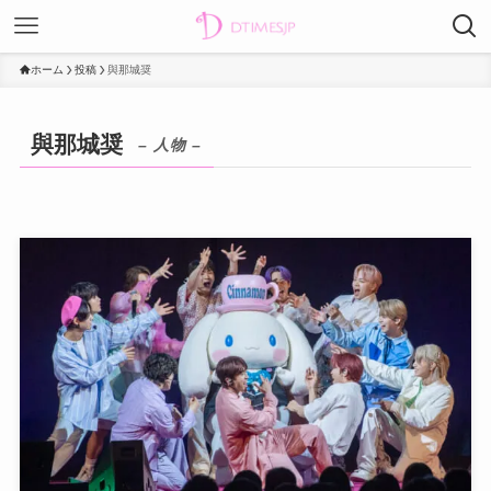
ホーム
投稿
與那城奨
與那城奨
– 人物 –