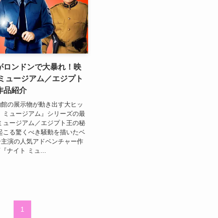
がロンドンで大暴れ！映
 ミュージアム／エジプト
作品紹介
物館の展示物が動き出す大ヒッ
 ミュージアム』シリーズの最
ミュージアム／エジプト王の秘
起こる驚くべき騒動を描いたベ
ー主演の人気アドベンチャー作
ナイト ミュ...
1