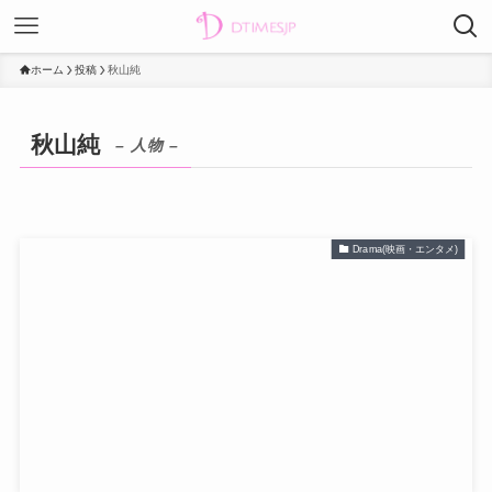
ホーム
投稿
秋山純
秋山純
– 人物 –
Drama(映画・エンタメ)