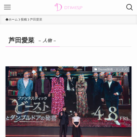
ホーム
投稿
芦田愛菜
芦田愛菜
– 人物 –
Drama(映画・エンタメ)