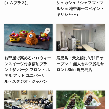
(エムプラス)」
シュカシュ「シェフズ・マ
ルシェ 地中海〜スペイン・
ギリシャ〜」
お部屋で楽めるハロウィー
鹿児島・天文館に8月1日オ
ンスイーツ付き宿泊プラ
ープン！ 無人セルフ脱毛サ
ン！ザ パーク フロント ホ
ロン i-Skin 鹿児島店
テル アット ユニバーサ
ル・スタジオ・ジャパン