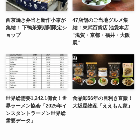
西京焼き弁当と新作小箱が
47店舗のご当地グルメ集
集結！ 下鴨茶寮期間限定シ
結！東武百貨店 池袋本店
ョップ
“滋賀・京都・福井・大阪
展”
世界総需要1,242.1億食！世
食品卸56年の目利き直販！
界ラーメン協会「2025年イ
大坂屋物産「ええもん家」
ンスタントラーメン世界総
需要データ」