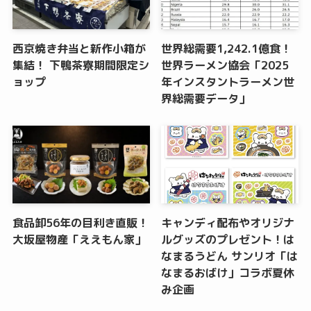
西京焼き弁当と新作小箱が
世界総需要1,242.1億食！
集結！ 下鴨茶寮期間限定シ
世界ラーメン協会「2025
ョップ
年インスタントラーメン世
界総需要データ」
食品卸56年の目利き直販！
キャンディ配布やオリジナ
大坂屋物産「ええもん家」
ルグッズのプレゼント！は
なまるうどん サンリオ「は
なまるおばけ」コラボ夏休
み企画