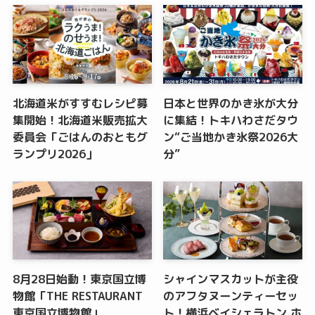
北海道米がすすむレシピ募
日本と世界のかき氷が大分
集開始！北海道米販売拡大
に集結！トキハわさだタウ
委員会「ごはんのおともグ
ン“ご当地かき氷祭2026大
ランプリ2026」
分”
8月28日始動！東京国立博
シャインマスカットが主役
物館「THE RESTAURANT
のアフタヌーンティーセッ
東京国立博物館」
ト！横浜ベイシェラトン ホ