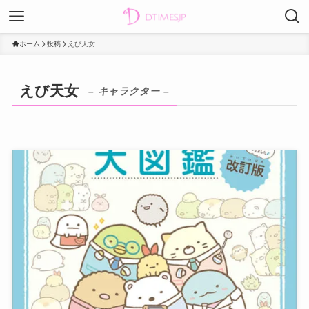
ホーム
投稿
えび天女
えび天女
– キャラクター –