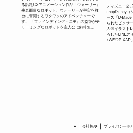
る話題CGアニメーション作品『ウォーリー』
ディズニー公
生真面目なロボット、ウォーリーが宇宙を舞
shopDisn
台に奮闘するワクワクのアドベンチャーで
ーズ「D-Ma
す。 『ファインディング・ニモ』の監督がチ
られたピクサ
ャーミングなロボットを主人公に純粋無...
人気イラスト
ろしたLINE
♪WE♡PIXAR」
会社概要
プライバシーポ