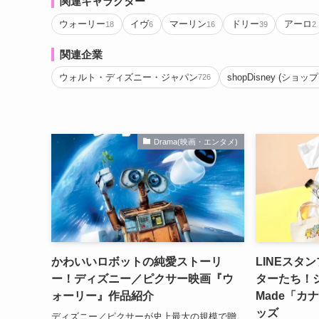
関連キャラクター
ウォーリー
イヴ
マーリン
ドリー
アーロ
18
6
16
39
2
関連企業
ウォルト・ディズニー・ジャパン
shopDisney (ショ
726
Drama(映画・エンタメ)
かわいいロボットの純愛ストーリ
LINEスタ
ー！ディズニー／ピクサー映画『ウ
ターたち！シ
ォーリー』作品紹介
Made「カ
ッズ
ディズニー／ピクサーが史上最大の規模で贈