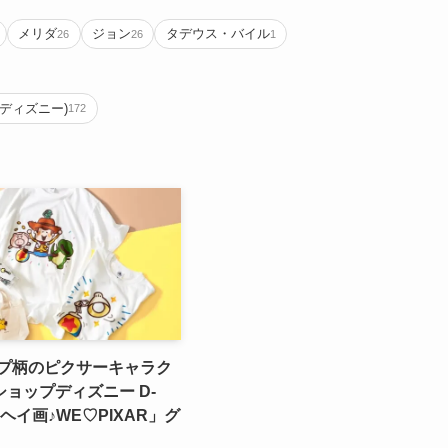
メリダ
ジョン
タデウス・バイル
26
26
1
ップディズニー)
172
ンプ柄のピクサーキャラク
ョップディズニー D-
ナヘイ画♪WE♡PIXAR」グ