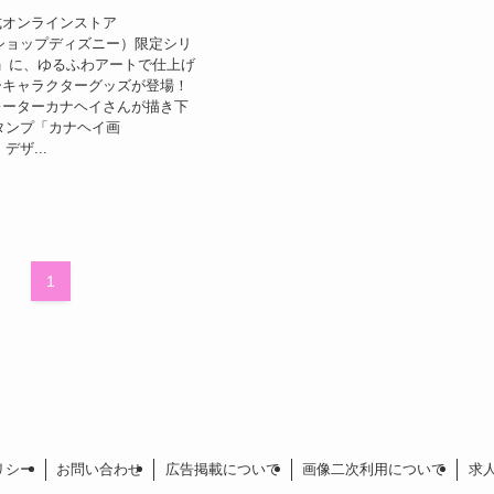
式オンラインストア
ey（ショップディズニー）限定シリ
de」に、ゆるふわアートで仕上げ
ーキャラクターグッズが登場！
レーターカナヘイさんが描き下
スタンプ「カナヘイ画
デザ...
1
リシー
お問い合わせ
広告掲載について
画像二次利用について
求