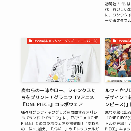
初開催！ “世
代 おいしい出
に、ワクワク
ーや限定ダブル
Dream(キャラクターグッズ・テーマパーク)
Drea
麦わらの一味やロー、シャンクスた
ルフィやゾ
ちをプリント！グラニフ TVアニメ
デザイン！紅茶
『ONE PIECE』コラボウェア
ンピース)
様々なグラフィックグッズを展開するアパレ
思わず顔に出
ルブランド「グラニフ」に、TVアニメ『ONE
「ONE PIE
PIECE』とのコラボウェアが初登場！ ”麦わら
トルが登場！ 
の一味”に加え、「バギー」や「トラファルガ
PIECE」キ