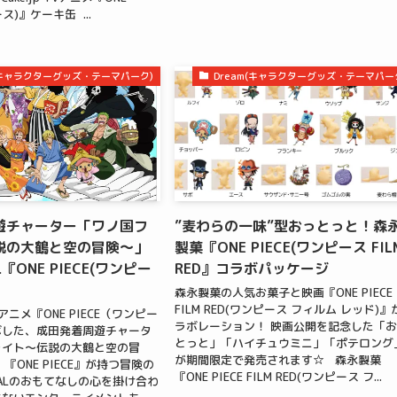
ース)』ケーキ缶 ...
m(キャラクターグッズ・テーマパーク)
Dream(キャラクターグッズ・テーマパー
遊チャーター「ワノ国フ
”麦わらの一味”型おっとっと！森
説の大鶴と空の冒険〜」
製菓『ONE PIECE(ワンピース FIL
『ONE PIECE(ワンピー
RED』コラボパッケージ
森永製菓の人気お菓子と映画『ONE PIECE
FILM RED(ワンピース フィルム レッド)』
アニメ『ONE PIECE（ワンピー
ラボレーション！ 映画公開を記念した「
ボした、成田発着周遊チャータ
とっと」「ハイチュウミニ」「ポテロング
ライト〜伝説の大鶴と空の冒
が期間限定で発売されます☆ 森永製菓
『ONE PIECE』が持つ冒険の
『ONE PIECE FILM RED(ワンピース フ...
ALのおもてなしの心を掛け合わ