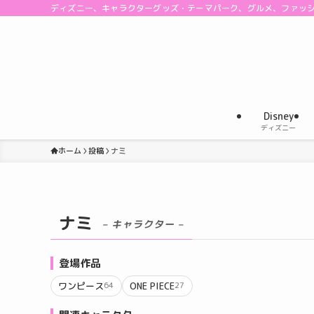
ディズニー、キャラクターグッズ・テーマパーク、グルメ、ファッ
Disney
ディズニー
ホーム
投稿
ナミ
ナミ
– キャラクター –
登場作品
ワンピース
ONE PIECE
64
27