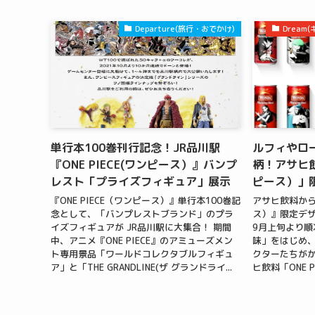
Departure(旅行・おでかけ)
Drea
単行本100巻刊行記念！JR品川駅
ルフィやロ
『ONE PIECE(ワンピース）』バンプ
柄！アサヒ飲
レスト「プライズフィギュア」展示
ピース）」
『ONE PIECE（ワンピース）』単行本100巻記
アサヒ飲料から『
念として、「バンプレストブランド」のプラ
ス）』限定デザ
イズフィギュアが JR品川駅に大集合！ 期間
9月上旬より順
中、アニメ『ONE PIECE』のアミューズメン
味」をはじめ、『
ト専用景品「ワールドコレクタブルフィギュ
クターたちが
ア」と「THE GRANDLINE(ザ グランドライ...
ヒ飲料「ONE P