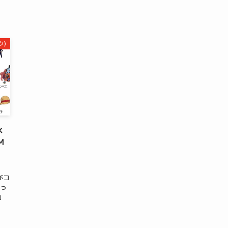
ク)
永
M
がコ
おっ
」