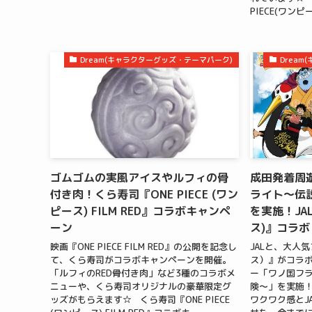
PIECE(ワンピ
Dream(キャラクターグッズ・テーマパーク)
Drea
ゴムゴムの実風アイスやルフィの骨
成田発着周
付き肉！くら寿司『ONE PIECE (ワン
ライト〜伝
ピース) FILM RED』コラボキャンペ
を実施！JAL
ーン
ス)』コラボ
映画『ONE PIECE FILM RED』の公開を記念し
JALと、大人気
て、くら寿司がコラボキャンペーンを開催。
ス）』がコラ
「ルフィのRED骨付き肉」など3種のコラボメ
ー「ワノ国フ
ニューや、くら寿司オリジナルの豪華限定グ
険〜」を実施！ 
ッズがもらえます☆ くら寿司『ONE PIECE
ワクワク感とJ