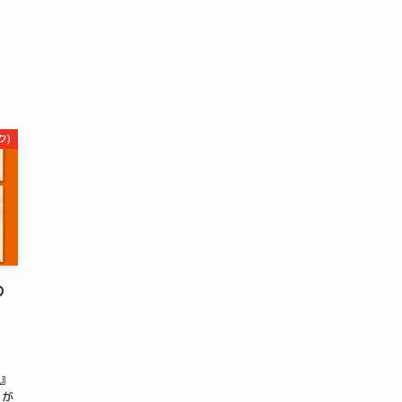
ク)
の
E』
」が