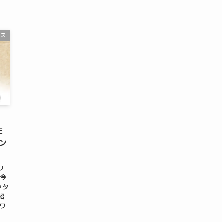
ース
・
E
リン
リ
 今
クタ
紹
(ワ