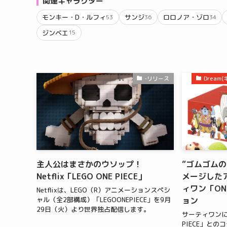
関連キャラクター
モンキー・D・ルフィ
サンジ
ロロノア・ゾロ
53
36
34
ジンベエ
15
-リリース
Drea
主人公はまさかのウソップ！
“ゴムゴム
Netflix「LEGO ONE PIECE」
メージした
ィワン「ON
Netflixは、LEGO（R）アニメーションスペシ
ョン
ャル（全2部構成）「LEGOONEPIECE」を9月
29日（火）より世界独占配信します。
サーティワンに
PIECE」と