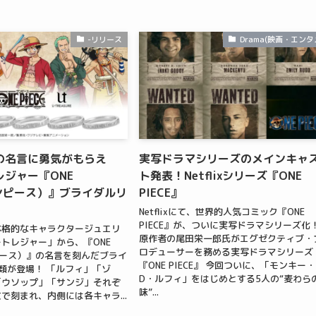
-リリース
Drama(映画・エンタ
の名言に勇気がもらえ
実写ドラマシリーズのメインキャ
ジャー『ONE
ト発表！Netflixシリーズ『ONE
ワンピース）』ブライダルリ
PIECE』
Netflixにて、世界的人気コミック『ONE
PIECE』が、ついに実写ドラマシリーズ化
本格的なキャラクタージュエリ
原作者の尾田栄一郎氏がエグゼクティブ・
トレジャー」から、『ONE
ロデューサーを務める実写ドラマシリーズ
ンピース）』の名言を刻んだブライ
『ONE PIECE』 今回ついに、「モンキー・
類が登場！ 「ルフィ」「ゾ
D・ルフィ」をはじめとする5人の“麦わら
「ウソップ」「サンジ」それぞ
味”...
で刻まれ、内側には各キャラ...