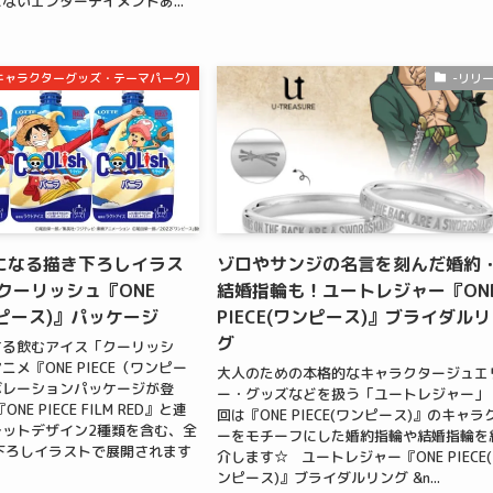
ないエンターテイメントあ...
m(キャラクターグッズ・テーマパーク)
-リリ
になる描き下ろしイラス
ゾロやサンジの名言を刻んだ婚約
クーリッシュ『ONE
結婚指輪も！ユートレジャー『ON
ワンピース)』パッケージ
PIECE(ワンピース)』ブライダル
グ
する飲むアイス「クーリッシ
メ『ONE PIECE（ワンピー
大人のための本格的なキャラクタージュエ
ボレーションパッケージが登
ー・グッズなどを扱う「ユートレジャー」
E PIECE FILM RED』と連
回は『ONE PIECE(ワンピース)』のキャラ
ットデザイン2種類を含む、全
ーをモチーフにした婚約指輪や結婚指輪を
下ろしイラストで展開されます
介します☆ ユートレジャー『ONE PIECE
ンピース)』ブライダルリング &n...