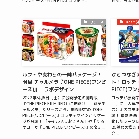
(ワンピース) FILM RED』コラボキ...
せた、今までに
-リリース
Drea
ルフィや麦わらの一味パッケージ！
ひとつなぎ
明星 チャルメラ『ONE PIECE(ワンピ
ト！ロッテ 
ース)』コラボデザイン
PIECE(
2022年8月6日（土）に公開予定の劇場版
ロッテが展開
『ONE PIECE FILM RED』に先駆け、「明星チ
ュ」に、人気アニ
ャルメラ」シリーズから、期間限定の『ONE
ス）』のコラ
PIECE(ワンピース)』コラボデザインパッケー
場！ 最新映画『ON
ジが登場！ 「チャルメラおじさん」や「くろ
動したシークレ
ネコ」が『ONE PIECE(ワンピース)』の名シ...
20種類の描き
☆ ...