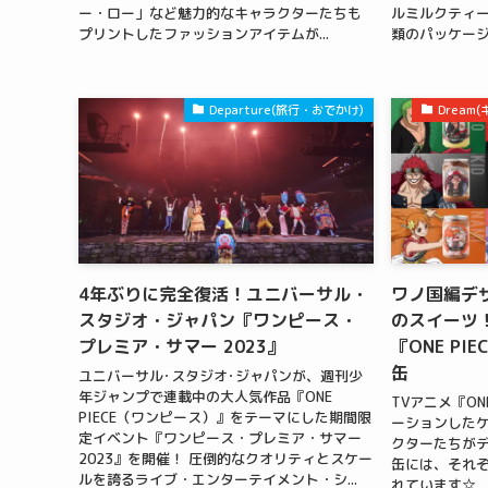
ー・ロー」など魅力的なキャラクターたちも
ルミルクティー
プリントしたファッションアイテムが...
類のパッケージ
Departure(旅行・おでかけ)
Drea
4年ぶりに完全復活！ユニバーサル・
ワノ国編デ
スタジオ・ジャパン『ワンピース・
のスイーツ！C
プレミア・サマー 2023』
『ONE PI
缶
ユニバーサル･スタジオ･ジャパンが、週刊少
年ジャンプで連載中の大人気作品『ONE
TVアニメ『ONE
PIECE（ワンピース）』をテーマにした期間限
ーションしたケ
定イベント『ワンピース・プレミア・サマー
クターたちがデ
2023』を開催！ 圧倒的なクオリティとスケー
缶には、それ
ルを誇るライブ・エンターテイメント・シ...
れています☆ Ca