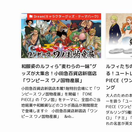
Dream(キャラクターグッズ・テーマパーク)
和服姿のルフィら”麦わらの一味”グ
ルフィたち
ッズが大集合！小田急百貨店新宿店
る！ユートレ
「ワンピース ワノ国物産展」
PIECE（
ング
小田急百貨店新宿店本館1階特別会場にて「ワ
ンピース ワノ国物産展」を開催！ 『ONE
大人のための
PIECE』の「ワノ国」をテーマに、全国のご当
ーを扱う「ユー
地銘菓や和雑貨などのコラボ商品が期間限定
PIECE（ワ
で登場します☆ 小田急百貨店新宿店「ワン
ダルリング5種
ピース ワノ国物産展」 &nb...
ロ」「ナミ」
れの名言が英文