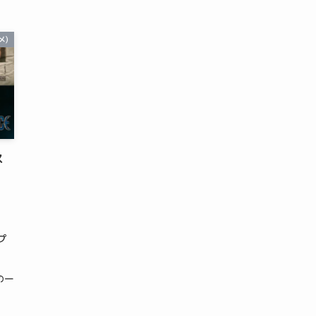
メ)
ス
！
プ
の一