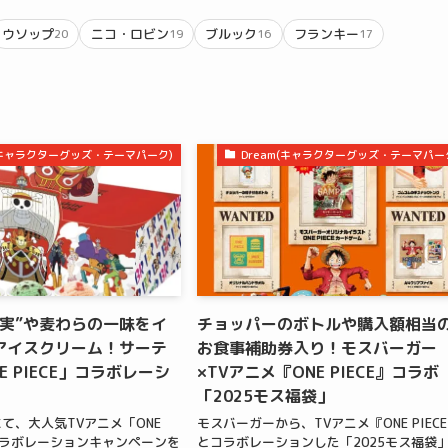
ウソップ
ニコ・ロビン
ブルック
フランキー
20
19
16
17
m(キャラクターグッズ・テーマパーク)
Dream(キャラクターグッズ・テーマパー
の実”や麦わらの一味をイ
チョッパーのボトルや購入額相当
アイスクリーム！サーテ
お食事補助券入り！モスバーガー
E PIECE」コラボレーシ
×TVアニメ『ONE PIECE』コラボ
「2025モス福袋」
て、大人気TVアニメ「ONE
モスバーガーから、TVアニメ『ONE PIEC
のコラボレーションキャンペーンを
とコラボレーションした「2025モス福袋