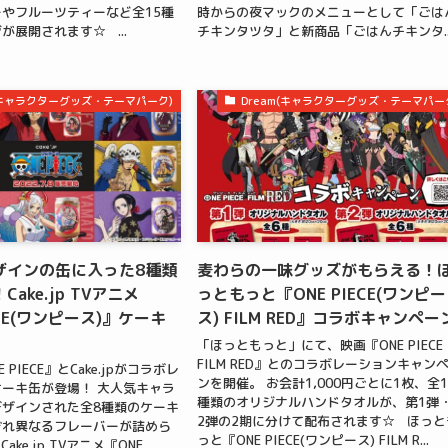
やフルーツティーなど全15種
時からの夜マックのメニューとして「ごは
が展開されます☆ ...
チキンタツタ」と新商品「ごはんチキンタ..
m(キャラクターグッズ・テーマパーク)
Dream(キャラクターグッズ・テーマパー
ザインの缶に入った8種類
麦わらの一味グッズがもらえる！
ake.jp TVアニメ
っともっと『ONE PIECE(ワンピー
ECE(ワンピース)』ケーキ
ス) FILM RED』コラボキャンペー
「ほっともっと」にて、映画『ONE PIECE
FILM RED』とのコラボレーションキャン
 PIECE』とCake.jpがコラボレ
ンを開催。 お会計1,000円ごとに1枚、全1
ーキ缶が登場！ 大人気キャラ
種類のオリジナルハンドタオルが、第1弾
ザインされた全8種類のケーキ
2弾の2期に分けて配布されます☆ ほっと
ぞれ異なるフレーバーが詰めら
っと『ONE PIECE(ワンピース) FILM R...
ke.jp TVアニメ『ONE