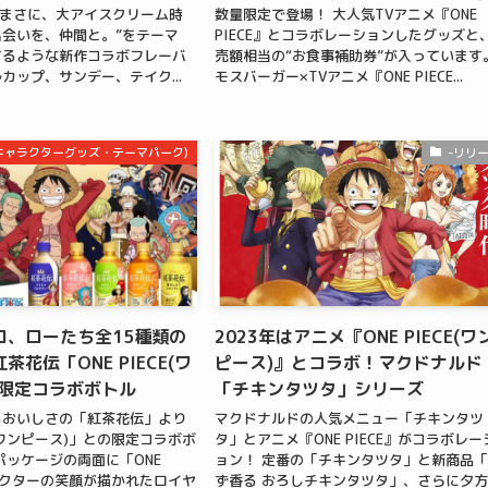
はまさに、大アイスクリーム時
数量限定で登場！ 大人気TVアニメ『ONE
会いを、仲間と。”をテーマ
PIECE』とコラボレーションしたグッズと
するような新作コラボフレーバ
売額相当の“お食事補助券”が入っていま
カップ、サンデー、テイク...
モスバーガー×TVアニメ『ONE PIECE...
m(キャラクターグッズ・テーマパーク)
-リリ
ロ、ローたち全15種類の
2023年はアニメ『ONE PIECE(ワ
花伝「ONE PIECE(ワ
ピース)』とコラボ！マクドナルド
」限定コラボボトル
「チキンタツタ」シリーズ
るおいしさの「紅茶花伝」より
マクドナルドの人気メニュー「チキンタツ
CE(ワンピース)」との限定コラボボ
タ」とアニメ『ONE PIECE』がコラボレー
パッケージの両面に「ONE
ョン！ 定番の「チキンタツタ」と新商品
ャラクターの笑顔が描かれたロイヤ
ず香る おろしチキンタツタ」、さらに夕方