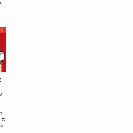
ん
.
ク)
ほ
ン
ペー
2
・第
も