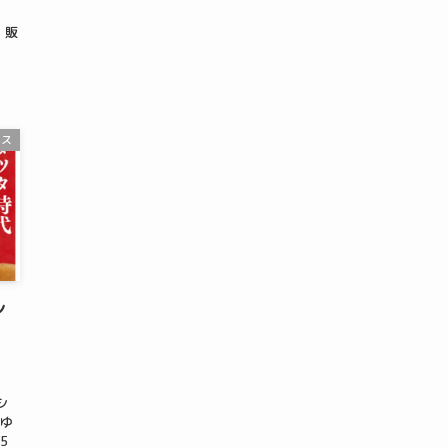
、販
す。
ース
ン
シ
「ゆ
5