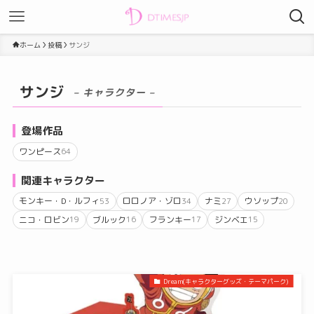
ホーム
投稿
サンジ
サンジ
– キャラクター –
登場作品
ワンピース
64
関連キャラクター
モンキー・D・ルフィ
ロロノア・ゾロ
ナミ
ウソップ
53
34
27
20
ニコ・ロビン
ブルック
フランキー
ジンベエ
19
16
17
15
Dream(キャラクターグッズ・テーマパーク)