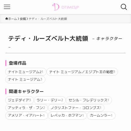
ホーム
投稿
テディ・ルーズベルト大統領
テディ・ルーズベルト大統領
– キャラクター
–
登場作品
ナイトミュージアム2
ナイト ミュージアム／エジプト王の秘密
1
3
ナイト ミュージアム
3
関連キャラクター
ジェデダイア
ラリー・デリー
セシル・フレデリックス
3
2
1
アッティラ・ザ・フン
ノクリストファー・コロンブス
2
1
アメリア・イアハート
レベッカ・ホフマン
カームンラー
1
1
1