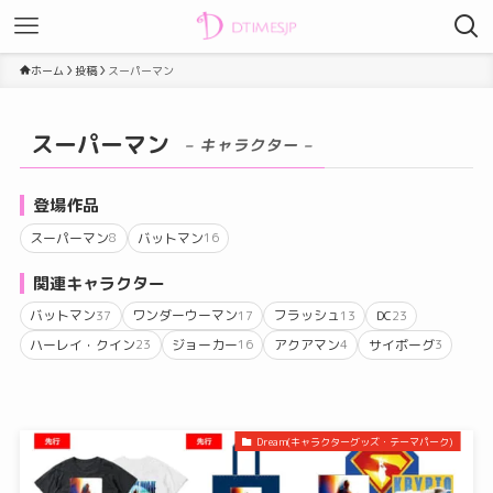
ホーム
投稿
スーパーマン
スーパーマン
– キャラクター –
登場作品
スーパーマン
バットマン
8
16
関連キャラクター
バットマン
ワンダーウーマン
フラッシュ
DC
37
17
13
23
ハーレイ・クイン
ジョーカー
アクアマン
サイボーグ
23
16
4
3
Dream(キャラクターグッズ・テーマパーク)