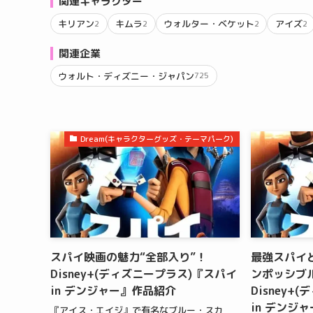
関連キャラクター
キリアン
キムラ
ウォルター・ベケット
アイズ
2
2
2
2
関連企業
ウォルト・ディズニー・ジャパン
725
Dream(キャラクターグッズ・テーマパーク)
スパイ映画の魅力“全部入り”！
最強スパイ
Disney+(ディズニープラス)『スパイ
ンポッシブ
in デンジャー』作品紹介
Disney+
in デンジ
『アイス・エイジ』で有名なブルー・スカ