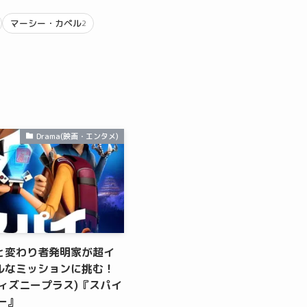
マーシー・カペル
2
Drama(映画・エンタメ)
と変わり者発明家が超イ
ルなミッションに挑む！
(ディズニープラス)『スパイ
ャー』