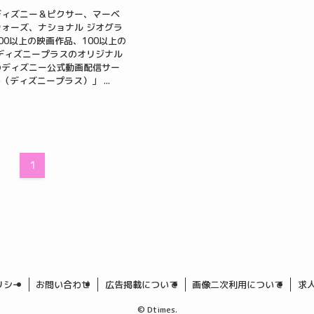
ディズニー＆ピクサー、マーベ
ォーズ、ナショナル ジオグラ
00以上の映画作品、100以上の
ディズニープラスのオリジナル
のディズニー公式動画配信サー
+（ディズニープラス）」 ...
1
リシー
お問い合わせ
広告掲載について
画像二次利用について
求
©
Dtimes.