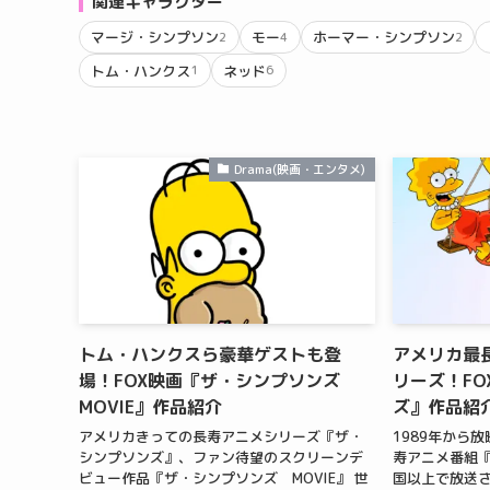
関連キャラクター
マージ・シンプソン
モー
ホーマー・シンプソン
2
4
2
トム・ハンクス
ネッド
1
6
Drama(映画・エンタメ)
トム・ハンクスら豪華ゲストも登
アメリカ最
場！FOX映画『ザ・シンプソンズ
リーズ！F
MOVIE』作品紹介
ズ』作品紹
アメリカきっての長寿アニメシリーズ『ザ・
1989年から
シンプソンズ』、ファン待望のスクリーンデ
寿アニメ番組『
ビュー作品『ザ・シンプソンズ MOVIE』 世
国以上で放送