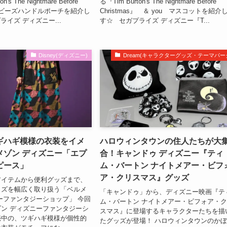
's The Nightmare Before
る『Tim Burton's The Nightmare Before
s』 ビーズハンドルポーチを紹介し
Christmas』 ＆ you マスコットを紹介
イズ ディズニー...
す☆ セガプライズ ディズニー『T...
Disney(ディズニー)
Dream(キャラクターグッズ・テーマパー
ギハギ模様の衣装をイメ
ハロウィンタウンの住人たちが大
メゾン ディズニー「エプ
合！キャンドゥ ディズニー『ティ
ピース」
ム・バートン ナイトメアー・ビフ
ア・クリスマス』グッズ
アイテムから便利グッズまで、
ッズを幅広く取り扱う「ベルメ
「キャンドゥ」から、ディズニー映画『テ
ーファンタジーショップ」 今回
ム・バートン ナイトメアー・ビフォア・
ン ディズニーファンタジーシ
スマス』に登場するキャラクターたちを描
売中の、ツギハギ模様が個性的
たグッズが登場！ ハロウィンタウンのか