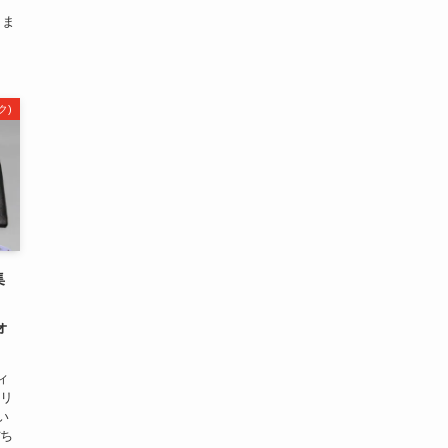
しま
ク)
集
ォ
ィ
クリ
い
ぼち