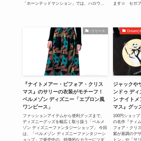
「ホーンテッドマンション」では、ハロウ...
ます☆ セガプラ
-リリース
Drea
『ナイトメアー・ビフォア・クリス
ジャックや
マス』のサリーの衣装がモチーフ！
ンドゥ デ
ベルメゾン ディズニー「エプロン風
ン ナイト
ワンピース」
マス』グッ
ファッションアイテムから便利グッズまで、
100円ショッ
ディズニーグッズを幅広く取り扱う「ベルメ
の名作『ティム
ゾン ディズニーファンタジーショップ」 今回
フォア・クリス
は、「ベルメゾン ディズニーファンタジーシ
紫が基調のデ
ョップ」で発売中の、特徴的なカラーにツギ
トン」や「サ