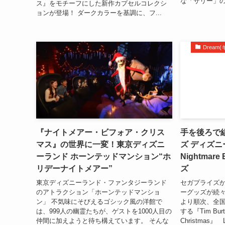
な「サリー」の
ス』をモチーフにした新作カプセルコレクシ
ョンが登場！ ダークカラーを基調に、フ...
Drea
『ナイトメアー・ビフォア・クリス
手を後ろで
マス』の世界に一変！東京ディズニ
ズ ディズニー『
ーランド ホーンテッドマンション“ホ
Nightmare
リデーナイトメアー”
ズ
東京ディズニーランド・ファンタジーランド
セガプライズ
のアトラクション「ホーンテッドマンショ
ーグッズが続々登
ン」 不気味にそびえるゴシック風の洋館で
より順次、全
は、999人の幽霊たちが、ゲストを1000人目の
する『Tim Burton
仲間に加えようと待ち構えています。 そんな
Christma