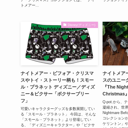
トメアー...
Disney(ディズニー)
ナイトメアー・ビフォア・クリスマ
ナイトメア
スやトイ・ストーリー柄も！スモー
スのユニーク
ル・プラネット ディズニー／ディズ
『The Night
ニー＆ピクサー「ボクサーブリー
Christm
フ」
Q-pot.か
凝縮され、世界
可愛いキャラクターグッズを多数展開してい
Nightmare B
る「スモール・プラネット」 今回は、そんな
コレクションが
「スモール・プラネット」より登場してい
ケリントン」
る、「ディズニーキャラクター」や「ピクサ