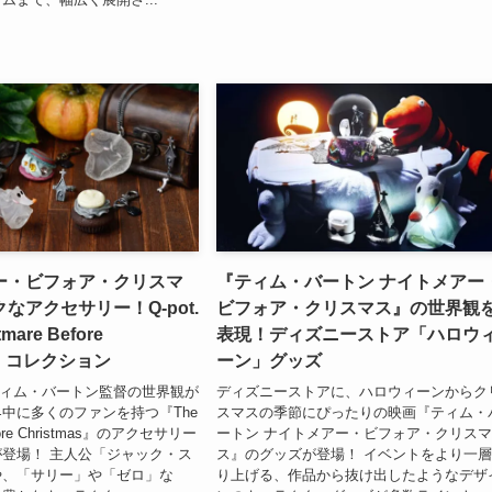
ー・ビフォア・クリスマ
『ティム・バートン ナイトメアー
なアクセサリー！Q-pot.
ビフォア・クリスマス』の世界観
mare Before
表現！ディズニーストア「ハロウ
as』コレクション
ーン」グッズ
ら、ティム・バートン監督の世界観が
ディズニーストアに、ハロウィーンからク
中に多くのファンを持つ『The
スマスの季節にぴったりの映画『ティム・
efore Christmas』のアクセサリー
ートン ナイトメアー・ビフォア・クリス
登場！ 主人公「ジャック・ス
ス』のグッズが登場！ イベントをより一
や、「サリー」や「ゼロ」な
り上げる、作品から抜け出したようなデザ