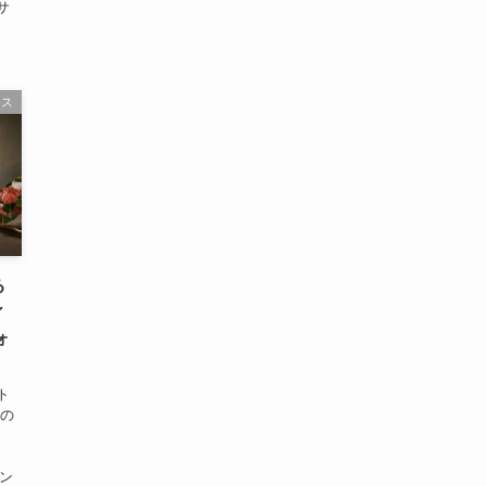
サ
ース
る
ィ
ォ
ト
』の
ウン