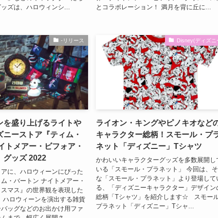
ッズは、ハロウィンシ...
とコラボレーション！ 満月を背に丘に...
-リリース
Disney(ディズニ
ンを盛り上げるライトや
ライオン・キングやピノキオなど
ズニーストア『ティム・
キャラクター総柄！スモール・プ
ナイトメアー・ビフォア・
ネット「ディズニー」Tシャツ
グッズ 2022
かわいいキャラクターグッズを多数展開し
いる「スモール・プラネット」 今回は、
トアに、ハロウィーンにぴった
な「スモール・プラネット」より登場して
ム・バートン ナイトメアー・
る、「ディズニーキャラクター」デザイン
リスマス』の世界観を表現した
総柄「Tシャツ」を紹介します☆ スモー
 ハロウィーンを演出する雑貨
プラネット「ディズニー」Tシャ...
ーバッグなどのお出かけ用ファ
ムまで、幅広く展開さ...