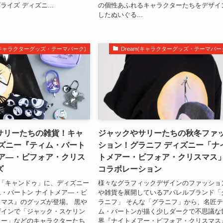
イズ ディズニ...
の個性あふれるキャラクターたちをデザイ
したぬいぐる...
m(キャラクターグッズ・テーマパーク)
Dream(キャラクターグッズ・テーマパー
サリーたちの雑貨！キャ
ジャックやサリーたちの秋冬ファ
ィズニー『ティム・バート
ション！グラニフ ディズニー「ナ
メア―・ビフォア・クリス
トメアー・ビフォア・クリスマス
ズ
コラボレーション
プ「キャンドゥ」に、ディズニー
様々なグラフィックデザインのファッショ
・バートン ナイトメア―・ビ
や雑貨を展開しているアパレルブランド「
マス』のグッズが登場。 黒や
ラニフ」 そんな「グラニフ」から、名匠
ザインで「ジャック・スケリン
ム・バートンが描く少しダークで不思議な
リー」などのキャラクターたち
界『ナイトメアー・ビフォア・クリスマス