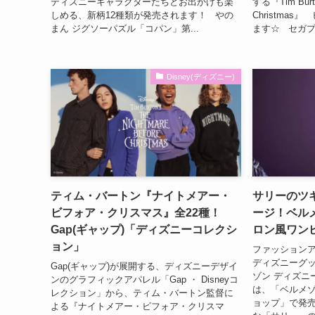
ディズニーキャラクターたちとお出かけも楽
する『Tim Burton
しめる、新柄12種類が発売されます！ やの
Christma
まん ジグソーパズル「コパン」第...
ます☆ セガプラ
Disney(ディズニー)
ティム・バートン『ナイトメアー・
サリーのツ
ビフォア・クリスマス』全22種！
ージ！ベル
Gap(ギャップ)「ディズニーコレクシ
ロン風ワン
ョン」
ファッション
ディズニーグ
Gap(ギャップ)が展開する、ディズニーデザイ
ゾン ディズニ
ンのグラフィックアパレル「Gap ・ Disneyコ
は、「ベルメゾ
レクション」から、ティム・バートン監督に
ョップ」で発
よる『ナイトメアー・ビフォア・クリスマ