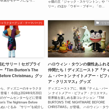
衣装がモチーフになっ...
ゃ畑の王「ジャック・スケリントン」や「
リー」のほか「ウギー・ブギー」「ロ...
m(キャラクターグッズ・テーマパーク)
-リリ
組むサリー！セガプライ
ハロウィン・タウンの個性あふれ
Tim Burton’s The
仲間たち！ディズニーストア『テ
 Before Christmas』グッ
ム・バートン ナイトメアー・ビフ
ア・クリスマス』グッズ
から、ディズニーのキャラクタ
ディズニーストアに、映画『ティム・バー
場！ 今回は2024年9月20日
ン ナイトメアー・ビフォア・クリスマス
国のゲームセンターなどに登場
世界観を楽しめる新コレクション『TIM
's The Nightmare Before
BURTON'S THE NIGHTMARE BEFORE
s』 Lぬいぐるみ “サリー”を紹介し
CHRISTMAS』が登場。 ハロウィン・タ