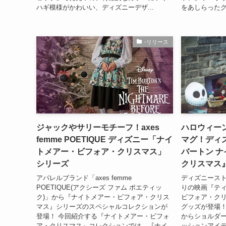
ハギ模様がかわいい、ディズニーデザ...
をあしらったグ
-リリース
ジャックやサリーモチーフ！axes
ハロウィー
femme POETIQUE ディズニー「ナイ
マグ！ディ
トメアー・ビフォア・クリスマス」
バートン 
シリーズ
クリスマス』
アパレルブランド「axes femme
ディズニース
POETIQUE(アクシーズ ファム ポエティッ
りの映画『ティ
ク)」から『ナイトメアー・ビフォア・クリス
ビフォア・ク
マス』シリーズのスペシャルコレクションが
グッズが登場！
登場！ 今回紹介する『ナイトメアー・ビフォ
からショルダ
ア・クリスマス』コレクションでは、『ナイ
ッションアイテ