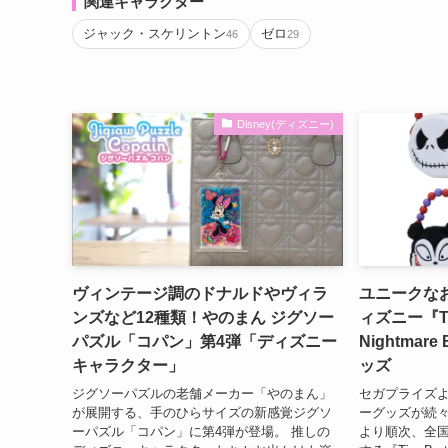
関連キャラクター
ジャック・スケリントン
ゼロ
46
29
Disney(ディズニー)
ヴィンテージ調のドナルドやヴィラ
ユニークな
ンズなど12種類！やのまん ジグソー
ィズニー『Tim
パズル「コパン」第4弾「ディズニー
Nightmare
キャラクター」
ッズ
ジグソーパズルの老舗メーカー「やのまん」
セガプライズ
が展開する、手のひらサイズの新感覚ジグソ
ーグッズが続々登
ーパズル「コパン」に第4弾が登場。 推しの
より順次、全