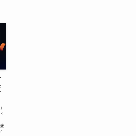
・
を
ィ
リ
バ
マ
層盛
イ